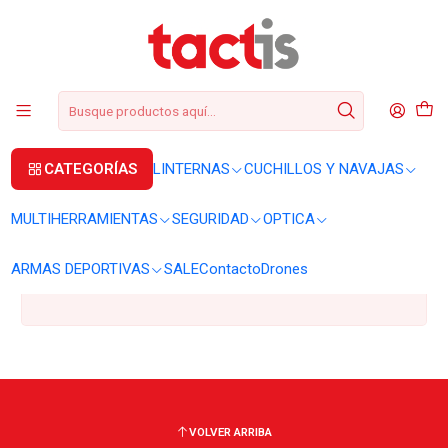
+56 2 3224 9572
WhatsApp
+569 62369815
soporte@tactis.cl
Inicio
holster
holster
CATEGORÍAS
LINTERNAS
CUCHILLOS Y NAVAJAS
MULTIHERRAMIENTAS
SEGURIDAD
OPTICA
Todavía no hay productos disponibles aquí
Puedes probar a buscar en otras categorías o utilizar la
ARMAS DEPORTIVAS
SALE
Contacto
Drones
barra de búsqueda para encontrar otros productos.
VOLVER ARRIBA