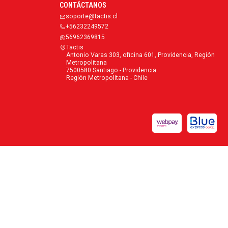
CONTÁCTANOS
soporte@tactis.cl
+56232249572
56962369815
Tactis
Antonio Varas 303, oficina 601, Providencia, Región
Metropolitana
7500580 Santiago - Providencia
Región Metropolitana - Chile