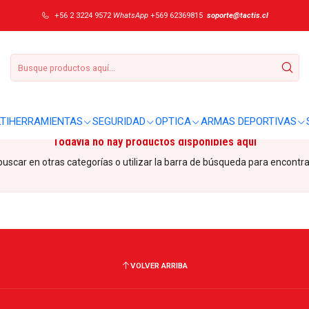
+56 2 3224 9572
WhatsApp
+569 62369815
soporte@tactis.cl
TIHERRAMIENTAS
SEGURIDAD
OPTICA
ARMAS DEPORTIVAS
Todavía no hay productos disponibles aquí
uscar en otras categorías o utilizar la barra de búsqueda para encontra
VOLVER ARRIBA