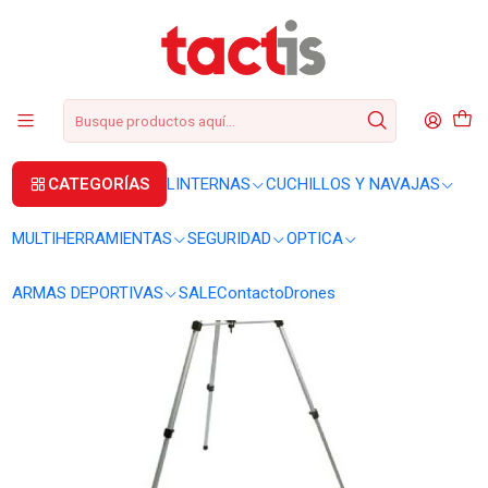
+56 2 3224 9572
WhatsApp
+569 62369815
soporte@tactis.cl
Inicio
OPTICA
BINOCULARES
Trípode 3 Pod 6 soporte universal
CATEGORÍAS
LINTERNAS
CUCHILLOS Y NAVAJAS
MULTIHERRAMIENTAS
SEGURIDAD
OPTICA
ARMAS DEPORTIVAS
SALE
Contacto
Drones