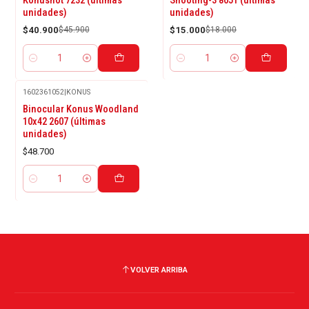
Konushot 7232 (últimas
Shooting-3 8051 (últimas
unidades)
unidades)
$40.900
$45.900
$15.000
$18.000
Cantidad
Cantidad
1602361052
|
KONUS
Binocular Konus Woodland
10x42 2607 (últimas
unidades)
$48.700
Cantidad
VOLVER ARRIBA