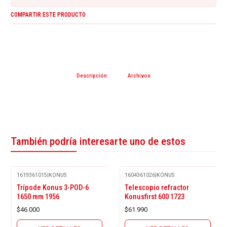
COMPARTIR ESTE PRODUCTO
Descripción
Archivos
También podría interesarte uno de estos
1619361015
|
KONUS
1604361026
|
KONUS
Agotado
Agotado
Trípode Konus 3-POD-6
Telescopio refractor
1650 mm 1956
Konusfirst 600 1723
$46.000
$61.990