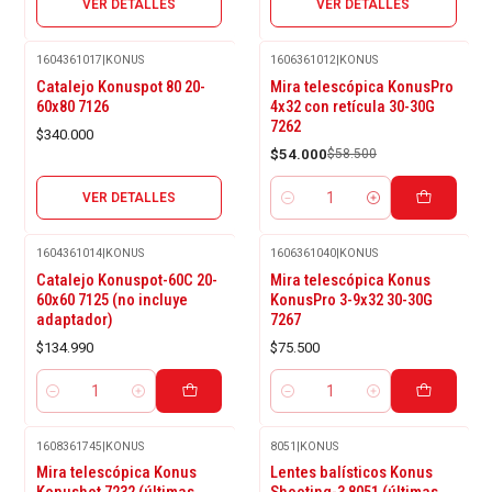
VER DETALLES
VER DETALLES
1604361017
|
KONUS
1606361012
|
KONUS
Agotado
-8%
Catalejo Konuspot 80 20-
Mira telescópica KonusPro
OFF
60x80 7126
4x32 con retícula 30-30G
7262
$340.000
$54.000
$58.500
VER DETALLES
Cantidad
1604361014
|
KONUS
1606361040
|
KONUS
Catalejo Konuspot-60C 20-
Mira telescópica Konus
60x60 7125 (no incluye
KonusPro 3-9x32 30-30G
adaptador)
7267
$134.990
$75.500
Cantidad
Cantidad
1608361745
|
KONUS
8051
|
KONUS
-11%
-17%
Mira telescópica Konus
Lentes balísticos Konus
OFF
OFF