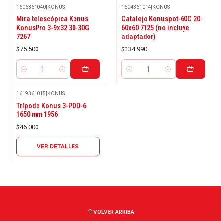
1606361040
|
KONUS
1604361014
|
KONUS
Mira telescópica Konus
Catalejo Konuspot-60C 20-
KonusPro 3-9x32 30-30G
60x60 7125 (no incluye
7267
adaptador)
$75.500
$134.990
Cantidad
Cantidad
1619361015
|
KONUS
Agotado
Trípode Konus 3-POD-6
1650 mm 1956
$46.000
VER DETALLES
VOLVER ARRIBA