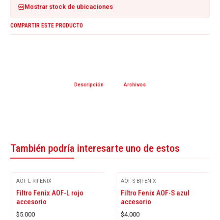
Mostrar stock de ubicaciones
COMPARTIR ESTE PRODUCTO
Descripción
Archivos
También podría interesarte uno de estos
AOF-L-R
|
FENIX
AOF-S-B
|
FENIX
Filtro Fenix AOF-L rojo
Filtro Fenix AOF-S azul
accesorio
accesorio
$5.000
$4.000