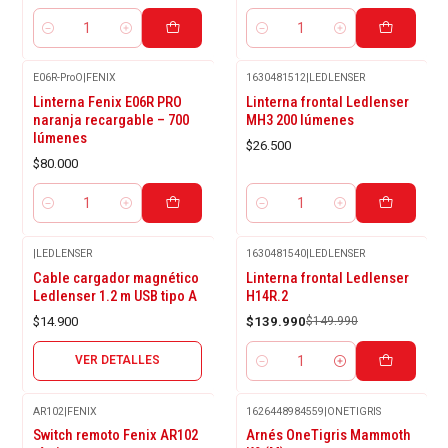
Cantidad
Cantidad
E06R-ProO
|
FENIX
1630481512
|
LEDLENSER
Linterna Fenix E06R PRO
Linterna frontal Ledlenser
naranja recargable – 700
MH3 200 lúmenes
lúmenes
$26.500
$80.000
Cantidad
Cantidad
|
LEDLENSER
1630481540
|
LEDLENSER
Agotado
-7%
Cable cargador magnético
Linterna frontal Ledlenser
OFF
Ledlenser 1.2 m USB tipo A
H14R.2
$14.900
$139.990
$149.990
VER DETALLES
Cantidad
AR102
|
FENIX
1626448984559
|
ONETIGRIS
-60%
Switch remoto Fenix AR102
Arnés OneTigris Mammoth
OFF