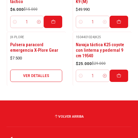
táctico
K9 (M)
$6.000
$15.000
$49.990
Cantidad
Cantidad
|
X-PLORE
1504401024
|
K25
Agotado
-14%
Pulsera paracord
Navaja táctica K25 coyote
OFF
emergencia X-Plore Gear
con linterna y pedernal 9
cm 19540
$7.500
$25.000
$29.000
VER DETALLES
Cantidad
VOLVER ARRIBA