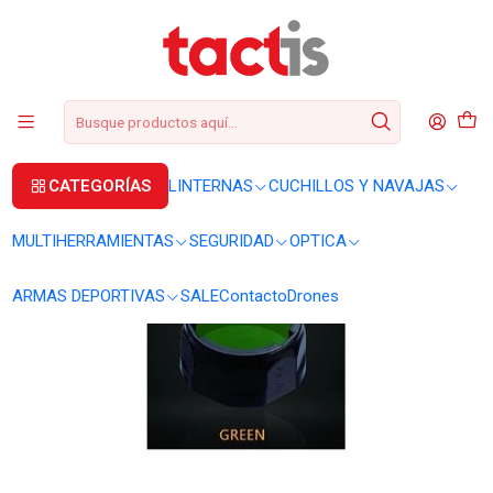
+56 2 3224 9572
WhatsApp
+569 62369815
soporte@tactis.cl
Inicio
LINTERNAS
ACCESORIOS
Filtro Fenix AOF-L verde accesorio
CATEGORÍAS
LINTERNAS
CUCHILLOS Y NAVAJAS
MULTIHERRAMIENTAS
SEGURIDAD
OPTICA
ARMAS DEPORTIVAS
SALE
Contacto
Drones