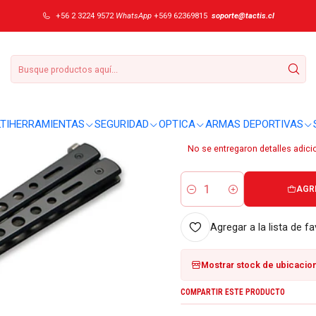
ng All Black 06EX402 (última unidad)
+56 2 3224 9572
WhatsApp
+569 62369815
soporte@tactis.cl
|
Cortapluma Magn
(última unidad)
DETALLES
TIHERRAMIENTAS
SEGURIDAD
OPTICA
ARMAS DEPORTIVAS
Sobre este producto:
No se entregaron detalles adici
AGR
Cantidad
Agregar a la lista de fa
Mostrar stock de ubicacio
COMPARTIR ESTE PRODUCTO