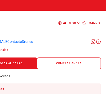
um Balisong All Black 06EX402
ACCESO
CARRO
SALE
Contacto
Drones
onales.
EGAR AL CARRO
COMPRAR AHORA
voritos
nes