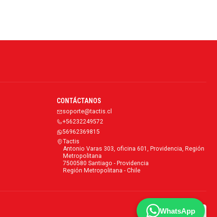
CONTÁCTANOS
soporte@tactis.cl
+56232249572
56962369815
Tactis
Antonio Varas 303, oficina 601, Providencia, Región
Metropolitana
7500580 Santiago - Providencia
Región Metropolitana - Chile
WhatsApp