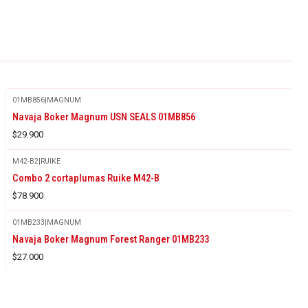
01MB856
|
MAGNUM
Agotado
Navaja Boker Magnum USN SEALS 01MB856
$29.900
M42-B2
|
RUIKE
Combo 2 cortaplumas Ruike M42-B
$78.900
01MB233
|
MAGNUM
Agotado
Navaja Boker Magnum Forest Ranger 01MB233
$27.000