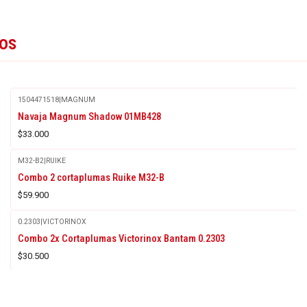
tos
1504471518
|
MAGNUM
Navaja Magnum Shadow 01MB428
$33.000
M32-B2
|
RUIKE
Combo 2 cortaplumas Ruike M32-B
$59.900
0.2303
|
VICTORINOX
Combo 2x Cortaplumas Victorinox Bantam 0.2303
$30.500