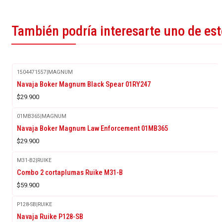
También podría interesarte uno de es
1504471557
|
MAGNUM
Navaja Boker Magnum Black Spear 01RY247
$29.900
01MB365
|
MAGNUM
Navaja Boker Magnum Law Enforcement 01MB365
$29.900
M31-B2
|
RUIKE
Combo 2 cortaplumas Ruike M31-B
$59.900
P128-SB
|
RUIKE
Agotado
Navaja Ruike P128-SB