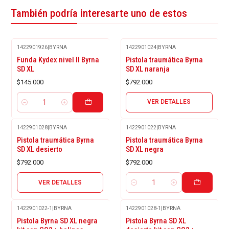
También podría interesarte uno de estos
1422901926
|
BYRNA
1422901024
|
BYRNA
Agotado
Funda Kydex nivel II Byrna
Pistola traumática Byrna
SD XL
SD XL naranja
$145.000
$792.000
VER DETALLES
Cantidad
1422901028
|
BYRNA
1422901022
|
BYRNA
Agotado
Pistola traumática Byrna
Pistola traumática Byrna
SD XL desierto
SD XL negra
$792.000
$792.000
VER DETALLES
Cantidad
1422901022-1
|
BYRNA
1422901028-1
|
BYRNA
Agotado
Pistola Byrna SD XL negra
Pistola Byrna SD XL