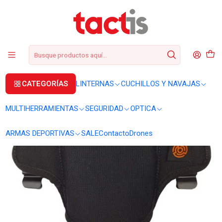
+56 2 3224 9572
WhatsApp
+569 62369815
soporte@tactis.cl
Inicio
ARMAS DEPORTIVAS
ACCESORIOS BYRNA
Funda nylon Byrna para pistola SD / HD
CATEGORÍAS
LINTERNAS
CUCHILLOS Y NAVAJAS
MULTIHERRAMIENTAS
SEGURIDAD
OPTICA
ARMAS DEPORTIVAS
SALE
Contacto
Drones