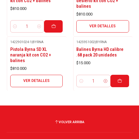
kit con CO2 + balines
desierto kit con CO2 +
balines
$810.000
$810.000
VER DETALLES
Cantidad
1422901024-1
|
BYRNA
1425951002
|
BYRNA
Agotado
Pistola Byrna SD XL
Balines Byrna HD calibre
naranja kit con CO2 +
.68 pack 20 unidades
balines
$15.000
$810.000
VER DETALLES
Cantidad
VOLVER ARRIBA