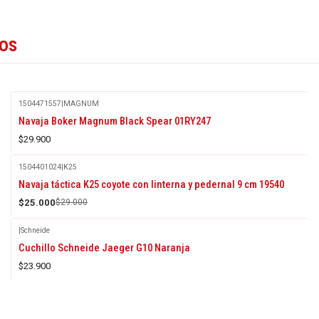
tos
1504471557
|
MAGNUM
Navaja Boker Magnum Black Spear 01RY247
$29.900
1504401024
|
K25
-14%
Navaja táctica K25 coyote con linterna y pedernal 9 cm 19540
OFF
$25.000
$29.000
|
Schneide
Cuchillo Schneide Jaeger G10 Naranja
$23.900