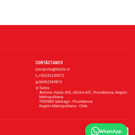
CONTÁCTANOS
soporte@tactis.cl
+56232249572
56962369815
Tactis
Antonio Varas 303, oficina 601, Providencia, Región
Metropolitana
7500580 Santiago - Providencia
Región Metropolitana - Chile
WhatsApp