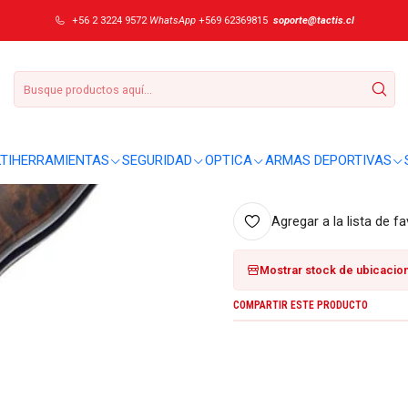
Ranger 01MB233
+56 2 3224 9572
WhatsApp
+569 62369815
soporte@tactis.cl
|
Navaja Boker Ma
DETALLES
Sobre este producto:
TIHERRAMIENTAS
SEGURIDAD
OPTICA
ARMAS DEPORTIVAS
No se entregaron detalles adici
Agregar a la lista de fa
Mostrar stock de ubicacio
COMPARTIR ESTE PRODUCTO