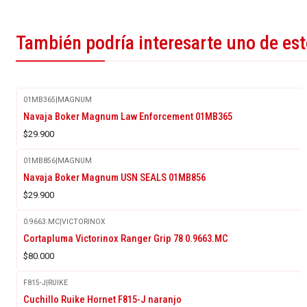
También podría interesarte uno de es
01MB365
|
MAGNUM
Navaja Boker Magnum Law Enforcement 01MB365
$29.900
01MB856
|
MAGNUM
Agotado
Navaja Boker Magnum USN SEALS 01MB856
$29.900
0.9663.MC
|
VICTORINOX
Cortapluma Victorinox Ranger Grip 78 0.9663.MC
$80.000
F815-J
|
RUIKE
Cuchillo Ruike Hornet F815-J naranjo