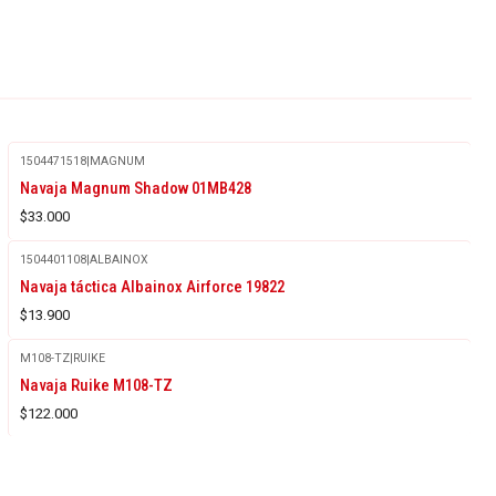
1504471518
|
MAGNUM
Navaja Magnum Shadow 01MB428
$33.000
1504401108
|
ALBAINOX
Navaja táctica Albainox Airforce 19822
$13.900
M108-TZ
|
RUIKE
Agotado
Navaja Ruike M108-TZ
$122.000