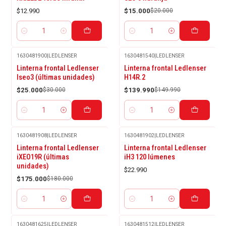
$12.990
$15.000
$20.000
Cantidad
Cantidad
1630481900
|
LEDLENSER
1630481540
|
LEDLENSER
-17%
-7%
Linterna frontal Ledlenser
Linterna frontal Ledlenser
OFF
OFF
Iseo3 (últimas unidades)
H14R.2
$25.000
$30.000
$139.990
$149.990
Cantidad
Cantidad
1630481908
|
LEDLENSER
1630481902
|
LEDLENSER
-3%
Linterna frontal Ledlenser
Linterna frontal Ledlenser
OFF
iXEO19R (últimas
iH3 120 lúmenes
unidades)
$22.990
$175.000
$180.000
Cantidad
Cantidad
1630481625
|
LEDLENSER
1630481512
|
LEDLENSER