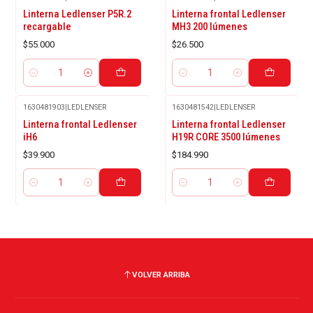
Linterna Ledlenser P5R.2
Linterna frontal Ledlenser
recargable
MH3 200 lúmenes
$55.000
$26.500
Cantidad
Cantidad
1630481903
|
LEDLENSER
1630481542
|
LEDLENSER
Linterna frontal Ledlenser
Linterna frontal Ledlenser
iH6
H19R CORE 3500 lúmenes
$39.900
$184.990
Cantidad
Cantidad
VOLVER ARRIBA