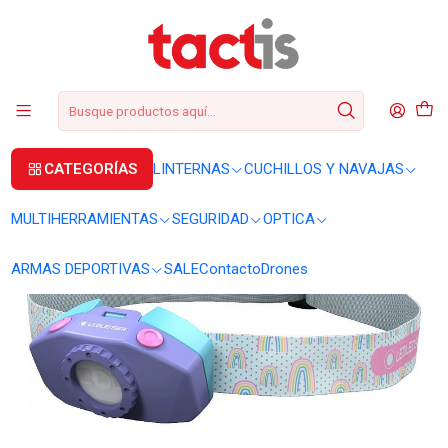
+56 2 3224 9572
WhatsApp
+569 62369815
soporte@tactis.cl
Inicio
LINTERNAS
LINTERNAS DE CABEZA
Linterna frontal Ledlenser KidLED2 rosada infantil
CATEGORÍAS
LINTERNAS
CUCHILLOS Y NAVAJAS
MULTIHERRAMIENTAS
SEGURIDAD
OPTICA
ARMAS DEPORTIVAS
SALE
Contacto
Drones