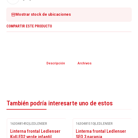
Mostrar stock de ubicaciones
COMPARTIR ESTE PRODUCTO
Descripción
Archivos
También podría interesarte uno de estos
1630481492
|
LEDLENSER
1630481510
|
LEDLENSER
-25%
Linterna frontal Ledlenser
Linterna frontal Ledlenser
OFF
KidLED2 verde infantil
SEO 3 naranja