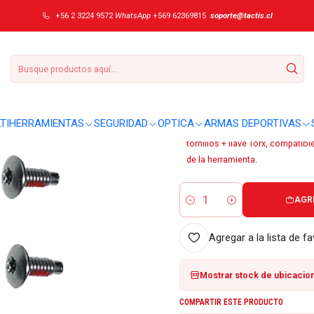
re Leatherman #930350
+56 2 3224 9572
WhatsApp
+569 62369815
soporte@tactis.cl
|
Repuesto Cortad
DETALLES
Sobre este producto:
TIHERRAMIENTAS
SEGURIDAD
OPTICA
ARMAS DEPORTIVAS
Accesorio repuesto cortadores d
tornillos + llave Torx, compatib
de la herramienta.
AGR
Cantidad
Agregar a la lista de fa
Mostrar stock de ubicacio
COMPARTIR ESTE PRODUCTO