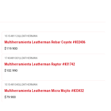
1515481126
|
LEATHERMAN
Agotado
Multiherramienta Leatherman Rebar Coyote #832406
$119.900
1740481001
|
LEATHERMAN
Multiherramienta Leatherman Raptor #831742
$102.990
1515481043
|
LEATHERMAN
Multiherramienta Leatherman Micra Mojito #833432
$79.900