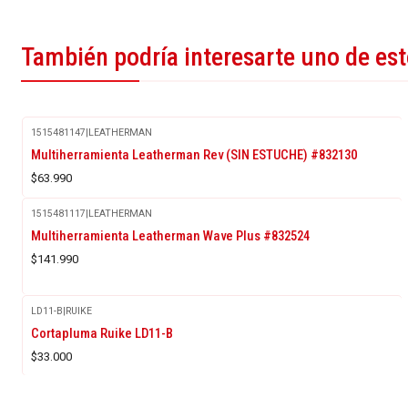
También podría interesarte uno de es
1515481147
|
LEATHERMAN
Multiherramienta Leatherman Rev (SIN ESTUCHE) #832130
$63.990
1515481117
|
LEATHERMAN
Multiherramienta Leatherman Wave Plus #832524
$141.990
LD11-B
|
RUIKE
Agotado
Cortapluma Ruike LD11-B
$33.000