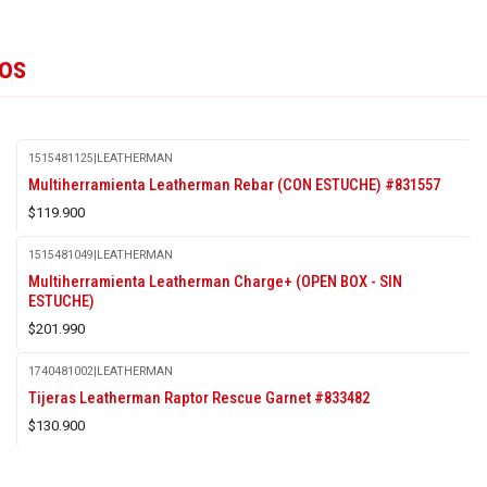
tos
1515481125
|
LEATHERMAN
Multiherramienta Leatherman Rebar (CON ESTUCHE) #831557
$119.900
1515481049
|
LEATHERMAN
Multiherramienta Leatherman Charge+ (OPEN BOX - SIN
ESTUCHE)
$201.990
1740481002
|
LEATHERMAN
Tijeras Leatherman Raptor Rescue Garnet #833482
$130.900