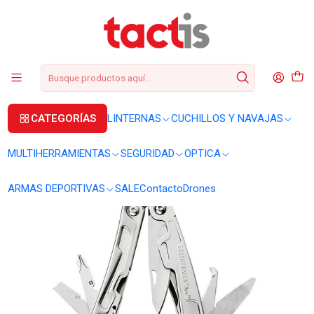
+56 2 3224 9572
WhatsApp
+569 62369815
soporte@tactis.cl
Inicio
MULTIHERRAMIENTAS
MULTIHERRAMIENTAS
Multiherramienta Leatherman Rev (SIN ESTUCHE) #832130
CATEGORÍAS
LINTERNAS
CUCHILLOS Y NAVAJAS
MULTIHERRAMIENTAS
SEGURIDAD
OPTICA
ARMAS DEPORTIVAS
SALE
Contacto
Drones