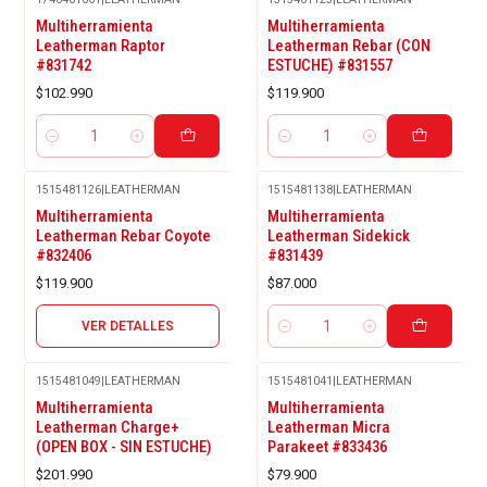
Multiherramienta
Multiherramienta
Leatherman Raptor
Leatherman Rebar (CON
#831742
ESTUCHE) #831557
$102.990
$119.900
Cantidad
Cantidad
1515481126
|
LEATHERMAN
1515481138
|
LEATHERMAN
Agotado
Multiherramienta
Multiherramienta
Leatherman Rebar Coyote
Leatherman Sidekick
#832406
#831439
$119.900
$87.000
VER DETALLES
Cantidad
1515481049
|
LEATHERMAN
1515481041
|
LEATHERMAN
Multiherramienta
Multiherramienta
Leatherman Charge+
Leatherman Micra
(OPEN BOX - SIN ESTUCHE)
Parakeet #833436
$201.990
$79.900