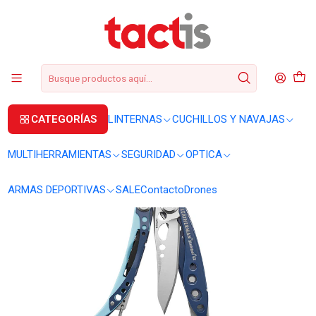
+56 2 3224 9572
WhatsApp
+569 62369815
soporte@tactis.cl
Inicio
MULTIHERRAMIENTAS
MULTIHERRAMIENTAS
Multiherramienta Leatherman Skeletool CX Nightshade #833127
CATEGORÍAS
LINTERNAS
CUCHILLOS Y NAVAJAS
MULTIHERRAMIENTAS
SEGURIDAD
OPTICA
ARMAS DEPORTIVAS
SALE
Contacto
Drones