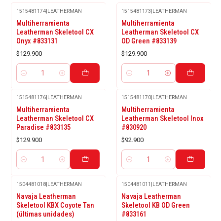
1515481174
|
LEATHERMAN
1515481173
|
LEATHERMAN
Multiherramienta
Multiherramienta
Leatherman Skeletool CX
Leatherman Skeletool CX
Onyx #833131
OD Green #833139
$129.900
$129.900
Cantidad
Cantidad
1515481176
|
LEATHERMAN
1515481170
|
LEATHERMAN
Multiherramienta
Multiherramienta
Leatherman Skeletool CX
Leatherman Skeletool Inox
Paradise #833135
#830920
$129.900
$92.900
Cantidad
Cantidad
1504481018
|
LEATHERMAN
1504481011
|
LEATHERMAN
Navaja Leatherman
Navaja Leatherman
Skeletool KBX Coyote Tan
Skeletool KB OD Green
(últimas unidades)
#833161