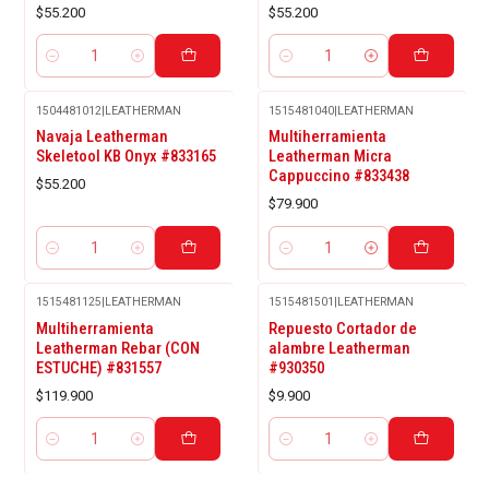
$55.200
$55.200
Cantidad
Cantidad
1504481012
|
LEATHERMAN
1515481040
|
LEATHERMAN
Navaja Leatherman
Multiherramienta
Skeletool KB Onyx #833165
Leatherman Micra
Cappuccino #833438
$55.200
$79.900
Cantidad
Cantidad
1515481125
|
LEATHERMAN
1515481501
|
LEATHERMAN
Multiherramienta
Repuesto Cortador de
Leatherman Rebar (CON
alambre Leatherman
ESTUCHE) #831557
#930350
$119.900
$9.900
Cantidad
Cantidad