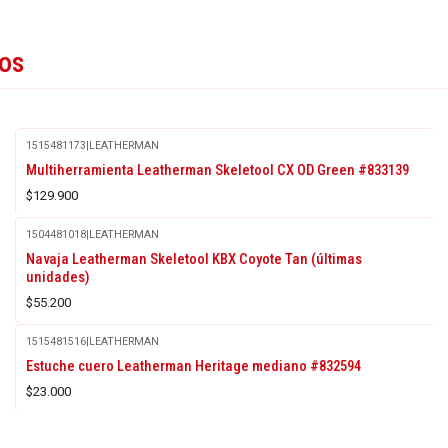
tos
1515481173
|
LEATHERMAN
Multiherramienta Leatherman Skeletool CX OD Green #833139
$129.900
1504481018
|
LEATHERMAN
Navaja Leatherman Skeletool KBX Coyote Tan (últimas
unidades)
$55.200
1515481516
|
LEATHERMAN
Agotado
Estuche cuero Leatherman Heritage mediano #832594
$23.000