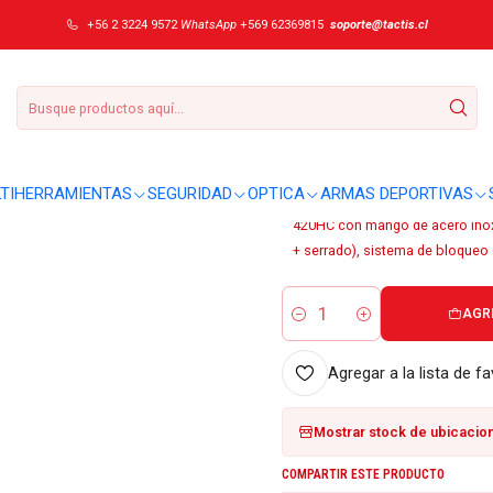
atherman Skeletool Inox #830920
+56 2 3224 9572
WhatsApp
+569 62369815
soporte@tactis.cl
|
Multiherramient
DETALLES
Sobre este producto:
TIHERRAMIENTAS
SEGURIDAD
OPTICA
ARMAS DEPORTIVAS
7 herramientas, 141,75 g, 10 cm 
420HC con mango de acero inoxid
+ serrado), sistema de bloqueo 
AGR
Cantidad
Agregar a la lista de fa
Mostrar stock de ubicacio
COMPARTIR ESTE PRODUCTO