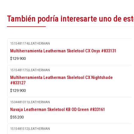
También podría interesarte uno de es
1515481174
|
LEATHERMAN
Multiherramienta Leatherman Skeletool CX Onyx #833131
$129.900
1515481175
|
LEATHERMAN
Multiherramienta Leatherman Skeletool CX Nightshade
#833127
$129.900
1504481011
|
LEATHERMAN
Navaja Leatherman Skeletool KB OD Green #833161
$55.200
1515481512
|
LEATHERMAN