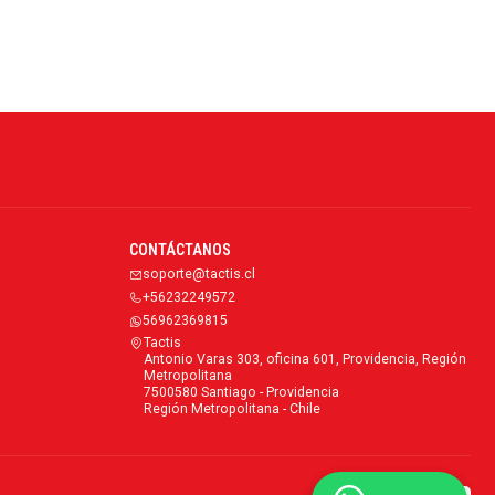
CONTÁCTANOS
soporte@tactis.cl
+56232249572
56962369815
Tactis
Antonio Varas 303, oficina 601, Providencia, Región
Metropolitana
7500580 Santiago - Providencia
Región Metropolitana - Chile