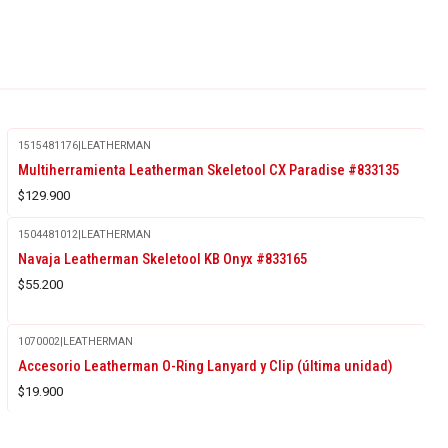
1515481176
|
LEATHERMAN
Multiherramienta Leatherman Skeletool CX Paradise #833135
$129.900
1504481012
|
LEATHERMAN
Navaja Leatherman Skeletool KB Onyx #833165
$55.200
1070002
|
LEATHERMAN
Accesorio Leatherman O-Ring Lanyard y Clip (última unidad)
$19.900