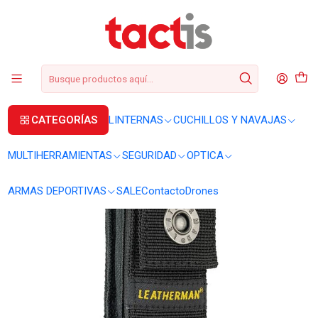
+56 2 3224 9572
WhatsApp
+569 62369815
soporte@tactis.cl
Inicio
MULTIHERRAMIENTAS
ACCESORIOS
Estuche Leatherman nylon sin bolsillos #934928
CATEGORÍAS
LINTERNAS
CUCHILLOS Y NAVAJAS
MULTIHERRAMIENTAS
SEGURIDAD
OPTICA
ARMAS DEPORTIVAS
SALE
Contacto
Drones