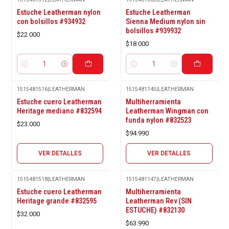
Estuche Leatherman nylon
Estuche Leatherman
con bolsillos #934932
Sienna Medium nylon sin
bolsillos #939932
$22.000
$18.000
Cantidad
Cantidad
1515481516
|
LEATHERMAN
1515481145
|
LEATHERMAN
Agotado
Agotado
Estuche cuero Leatherman
Multiherramienta
Heritage mediano #832594
Leatherman Wingman con
funda nylon #832523
$23.000
$94.990
VER DETALLES
VER DETALLES
1515481518
|
LEATHERMAN
1515481147
|
LEATHERMAN
Estuche cuero Leatherman
Multiherramienta
Heritage grande #832595
Leatherman Rev (SIN
ESTUCHE) #832130
$32.000
$63.990