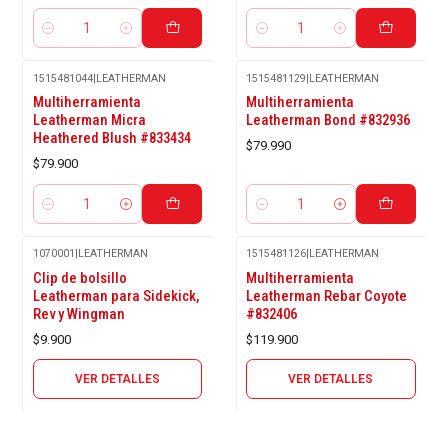
Cantidad
Cantidad
1515481044
|
LEATHERMAN
1515481129
|
LEATHERMAN
Multiherramienta
Multiherramienta
Leatherman Micra
Leatherman Bond #832936
Heathered Blush #833434
$79.990
$79.900
Cantidad
Cantidad
1070001
|
LEATHERMAN
1515481126
|
LEATHERMAN
Agotado
Agotado
Clip de bolsillo
Multiherramienta
Leatherman para Sidekick,
Leatherman Rebar Coyote
Rev y Wingman
#832406
$9.900
$119.900
VER DETALLES
VER DETALLES