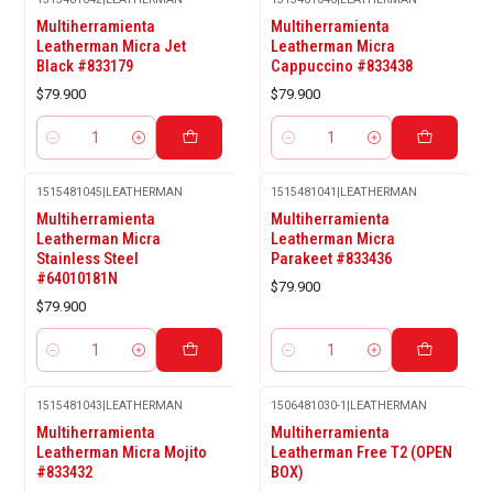
Multiherramienta
Multiherramienta
Leatherman Micra Jet
Leatherman Micra
Black #833179
Cappuccino #833438
$79.900
$79.900
Cantidad
Cantidad
1515481045
|
LEATHERMAN
1515481041
|
LEATHERMAN
Multiherramienta
Multiherramienta
Leatherman Micra
Leatherman Micra
Stainless Steel
Parakeet #833436
#64010181N
$79.900
$79.900
Cantidad
Cantidad
1515481043
|
LEATHERMAN
1506481030-1
|
LEATHERMAN
Multiherramienta
Multiherramienta
Leatherman Micra Mojito
Leatherman Free T2 (OPEN
#833432
BOX)