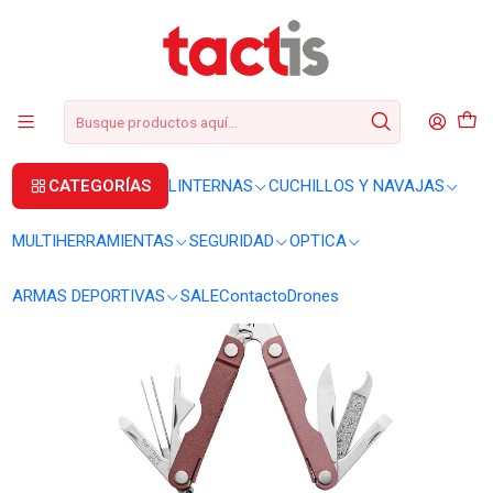
+56 2 3224 9572
WhatsApp
+569 62369815
soporte@tactis.cl
Inicio
MULTIHERRAMIENTAS
MULTIHERRAMIENTAS
Multiherramienta Leatherman Micra Heathered Blush #833434
CATEGORÍAS
LINTERNAS
CUCHILLOS Y NAVAJAS
MULTIHERRAMIENTAS
SEGURIDAD
OPTICA
ARMAS DEPORTIVAS
SALE
Contacto
Drones