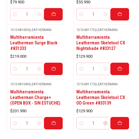
$79.900
$55.990
Cantidad
Cantidad
1515481059
|
LEATHERMAN
1515481175
|
LEATHERMAN
Multiherramienta
Multiherramienta
Leatherman Surge Black
Leatherman Skeletool CX
#831333
Nightshade #833127
$219.000
$129.900
Cantidad
Cantidad
1515481049
|
LEATHERMAN
1515481173
|
LEATHERMAN
Multiherramienta
Multiherramienta
Leatherman Charge+
Leatherman Skeletool CX
(OPEN BOX - SIN ESTUCHE)
OD Green #833139
$201.990
$129.900
Cantidad
Cantidad