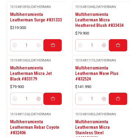
1515481059
|
LEATHERMAN
1515481044
|
LEATHERMAN
Multiherramienta
Multiherramienta
Leatherman Surge #831333
Leatherman Micra
Heathered Blush #833434
$219.000
$79.900
Cantidad
Cantidad
1515481042
|
LEATHERMAN
1515481117
|
LEATHERMAN
Multiherramienta
Multiherramienta
Leatherman Micra Jet
Leatherman Wave Plus
Black #833179
#832524
$79.900
$141.990
Cantidad
Cantidad
1515481126
|
LEATHERMAN
1515481045
|
LEATHERMAN
Agotado
Multiherramienta
Multiherramienta
Leatherman Rebar Coyote
Leatherman Micra
#832406
Stainless Steel