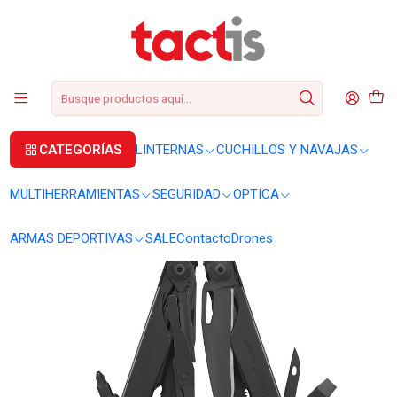
+56 2 3224 9572
WhatsApp
+569 62369815
soporte@tactis.cl
Inicio
MULTIHERRAMIENTAS
MULTIHERRAMIENTAS
Multiherramienta Leatherman Surge Black #831333
CATEGORÍAS
LINTERNAS
CUCHILLOS Y NAVAJAS
MULTIHERRAMIENTAS
SEGURIDAD
OPTICA
ARMAS DEPORTIVAS
SALE
Contacto
Drones