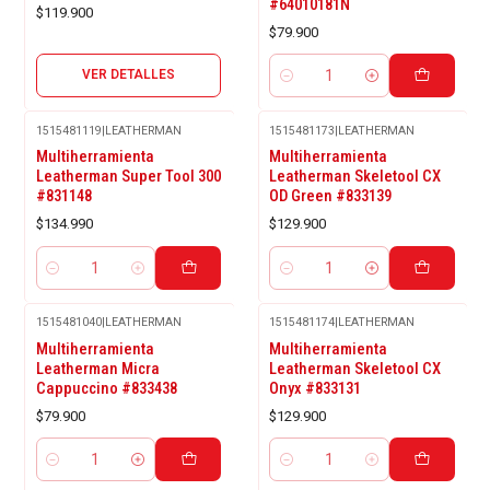
#64010181N
$119.900
$79.900
VER DETALLES
Cantidad
1515481119
|
LEATHERMAN
1515481173
|
LEATHERMAN
Multiherramienta
Multiherramienta
Leatherman Super Tool 300
Leatherman Skeletool CX
#831148
OD Green #833139
$134.990
$129.900
Cantidad
Cantidad
1515481040
|
LEATHERMAN
1515481174
|
LEATHERMAN
Multiherramienta
Multiherramienta
Leatherman Micra
Leatherman Skeletool CX
Cappuccino #833438
Onyx #833131
$79.900
$129.900
Cantidad
Cantidad