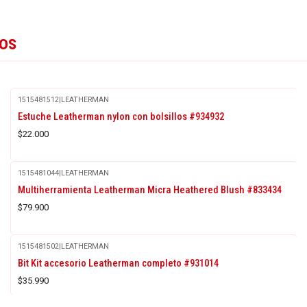
tos
1515481512
|
LEATHERMAN
Estuche Leatherman nylon con bolsillos #934932
$22.000
1515481044
|
LEATHERMAN
Multiherramienta Leatherman Micra Heathered Blush #833434
$79.900
1515481502
|
LEATHERMAN
Bit Kit accesorio Leatherman completo #931014
$35.990