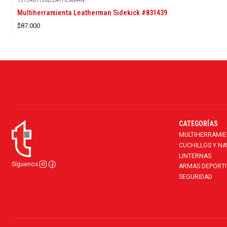
1515481138
|
LEATHERMAN
Multiherramienta Leatherman Sidekick #831439
$87.000
CATEGORÍAS
MULTIHERRAMI
CUCHILLOS Y N
LINTERNAS
Síguenos
ARMAS DEPORTI
SEGURIDAD