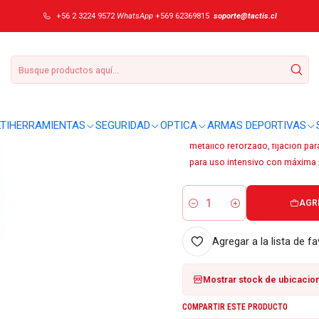
eritage grande #832595
+56 2 3224 9572
WhatsApp
+569 62369815
soporte@tactis.cl
|
Estuche cuero L
DETALLES
Sobre este producto:
TIHERRAMIENTAS
SEGURIDAD
OPTICA
ARMAS DEPORTIVAS
Estuche de transporte, 35 g apro
metálico reforzado, fijación p
para uso intensivo con máxima p
AGR
Cantidad
Agregar a la lista de fa
Mostrar stock de ubicacio
COMPARTIR ESTE PRODUCTO