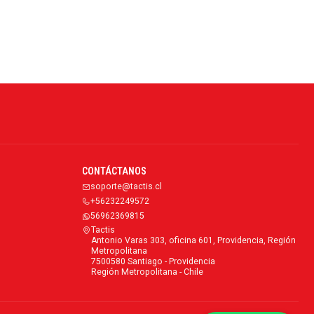
CONTÁCTANOS
soporte@tactis.cl
+56232249572
56962369815
Tactis
Antonio Varas 303, oficina 601, Providencia, Región
Metropolitana
7500580 Santiago - Providencia
Región Metropolitana - Chile