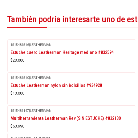
También podría interesarte uno de es
1515481516
|
LEATHERMAN
Agotado
Estuche cuero Leatherman Heritage mediano #832594
$23.000
1515481510
|
LEATHERMAN
Estuche Leatherman nylon sin bolsillos #934928
$13.000
1515481147
|
LEATHERMAN
Multiherramienta Leatherman Rev (SIN ESTUCHE) #832130
$63.990