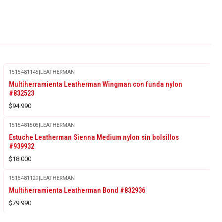
1515481145
|
LEATHERMAN
Agotado
Multiherramienta Leatherman Wingman con funda nylon
#832523
$94.990
1515481505
|
LEATHERMAN
Estuche Leatherman Sienna Medium nylon sin bolsillos
#939932
$18.000
1515481129
|
LEATHERMAN
Multiherramienta Leatherman Bond #832936
$79.990