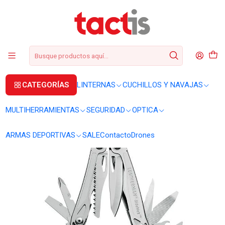
+56 2 3224 9572
WhatsApp
+569 62369815
soporte@tactis.cl
Inicio
MULTIHERRAMIENTAS
MULTIHERRAMIENTAS
Multiherramienta Leatherman Sidekick #831439
CATEGORÍAS
LINTERNAS
CUCHILLOS Y NAVAJAS
MULTIHERRAMIENTAS
SEGURIDAD
OPTICA
ARMAS DEPORTIVAS
SALE
Contacto
Drones