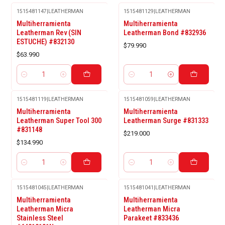
1515481147
|
LEATHERMAN
1515481129
|
LEATHERMAN
Multiherramienta
Multiherramienta
Leatherman Rev (SIN
Leatherman Bond #832936
ESTUCHE) #832130
$79.990
$63.990
Cantidad
Cantidad
1515481119
|
LEATHERMAN
1515481059
|
LEATHERMAN
Multiherramienta
Multiherramienta
Leatherman Super Tool 300
Leatherman Surge #831333
#831148
$219.000
$134.990
Cantidad
Cantidad
1515481045
|
LEATHERMAN
1515481041
|
LEATHERMAN
Multiherramienta
Multiherramienta
Leatherman Micra
Leatherman Micra
Stainless Steel
Parakeet #833436