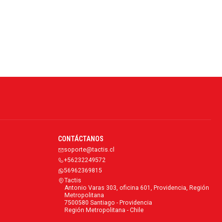
CONTÁCTANOS
soporte@tactis.cl
+56232249572
56962369815
Tactis
Antonio Varas 303, oficina 601, Providencia, Región
Metropolitana
7500580 Santiago - Providencia
Región Metropolitana - Chile