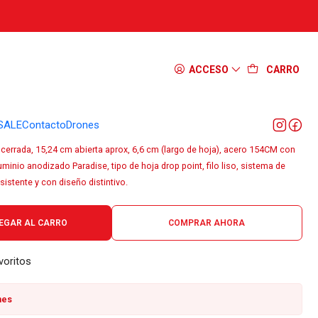
 Leatherman Skeletool CX Paradise
ACCESO
CARRO
SALE
Contacto
Drones
 cerrada, 15,24 cm abierta aprox, 6,6 cm (largo de hoja), acero 154CM con
inio anodizado Paradise, tipo de hoja drop point, filo liso, sistema de
sistente y con diseño distintivo.
EGAR AL CARRO
COMPRAR AHORA
voritos
nes