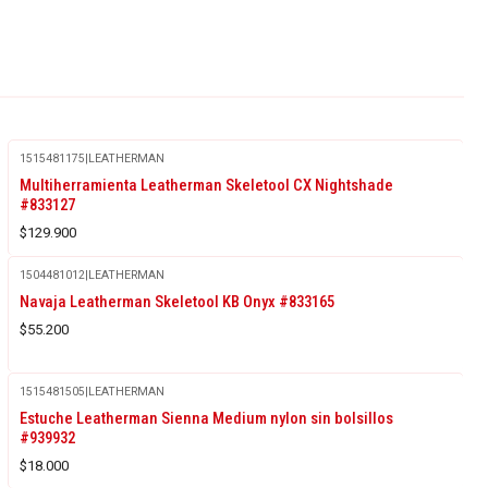
1515481175
|
LEATHERMAN
Multiherramienta Leatherman Skeletool CX Nightshade
#833127
$129.900
1504481012
|
LEATHERMAN
Navaja Leatherman Skeletool KB Onyx #833165
$55.200
1515481505
|
LEATHERMAN
Estuche Leatherman Sienna Medium nylon sin bolsillos
#939932
$18.000