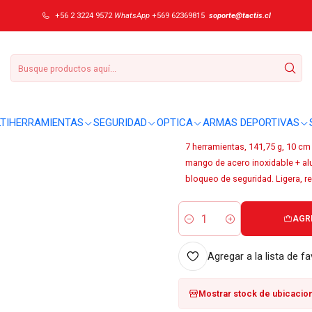
atherman Skeletool CX Paradise #833135
+56 2 3224 9572
WhatsApp
+569 62369815
soporte@tactis.cl
|
Multiherramienta
#833135
DETALLES
TIHERRAMIENTAS
SEGURIDAD
OPTICA
ARMAS DEPORTIVAS
Sobre este producto:
7 herramientas, 141,75 g, 10 cm
mango de acero inoxidable + alum
bloqueo de seguridad. Ligera, re
AGR
Cantidad
Agregar a la lista de fa
Mostrar stock de ubicacio