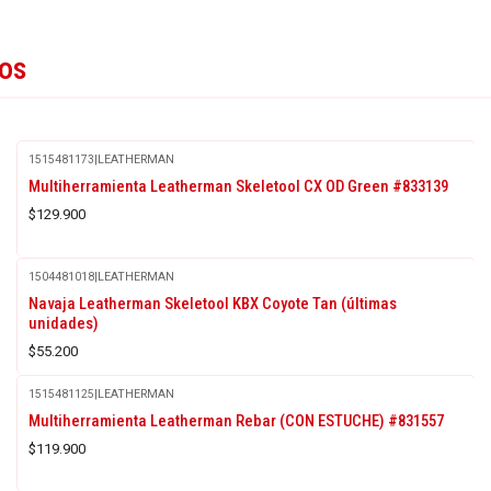
tos
1515481173
|
LEATHERMAN
Multiherramienta Leatherman Skeletool CX OD Green #833139
$129.900
1504481018
|
LEATHERMAN
Navaja Leatherman Skeletool KBX Coyote Tan (últimas
unidades)
$55.200
1515481125
|
LEATHERMAN
Multiherramienta Leatherman Rebar (CON ESTUCHE) #831557
$119.900