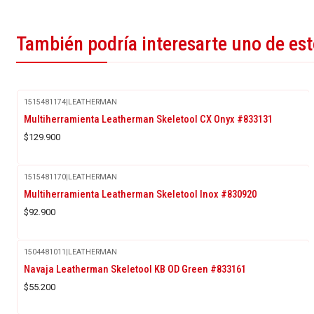
También podría interesarte uno de es
1515481174
|
LEATHERMAN
Multiherramienta Leatherman Skeletool CX Onyx #833131
$129.900
1515481170
|
LEATHERMAN
Multiherramienta Leatherman Skeletool Inox #830920
$92.900
1504481011
|
LEATHERMAN
Navaja Leatherman Skeletool KB OD Green #833161
$55.200