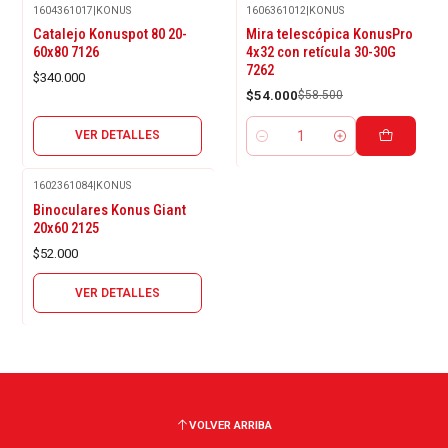
1604361017
|
KONUS
1606361012
|
KONUS
Agotado
-8%
Catalejo Konuspot 80 20-
Mira telescópica KonusPro
OFF
60x80 7126
4x32 con retícula 30-30G
7262
$340.000
$54.000
$58.500
VER DETALLES
Cantidad
1602361084
|
KONUS
Agotado
Binoculares Konus Giant
20x60 2125
$52.000
VER DETALLES
VOLVER ARRIBA