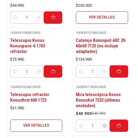
$44.990
$230.500
VER DETALLES
Cantidad
1604361040
|
KONUS
1604361014
|
KONUS
Telescopio Konus
Catalejo Konuspot-60C 20-
Konuspace-6 1743
60x60 7125 (no incluye
refractor
adaptador)
$73.990
$134.990
Cantidad
Cantidad
1604361026
|
KONUS
1608361745
|
KONUS
Agotado
-11%
Telescopio refractor
Mira telescópica Konus
OFF
Konusfirst 600 1723
Konushot 7232 (últimas
unidades)
$61.990
$40.900
$45.900
VER DETALLES
Cantidad