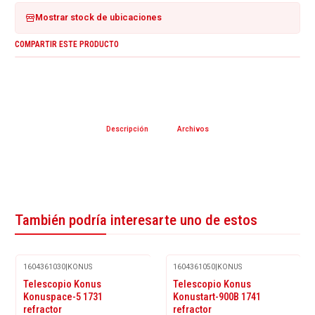
Mostrar stock de ubicaciones
COMPARTIR ESTE PRODUCTO
Descripción
Archivos
También podría interesarte uno de estos
1604361030
|
KONUS
1604361050
|
KONUS
Agotado
Telescopio Konus
Telescopio Konus
Konuspace-5 1731
Konustart-900B 1741
refractor
refractor