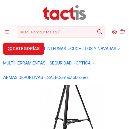
+56 2 3224 9572
WhatsApp
+569 62369815
soporte@tactis.cl
Inicio
OPTICA
TELESCOPIOS
Telescopio Konusnova 70 70x80 refractor 1755
CATEGORÍAS
LINTERNAS
CUCHILLOS Y NAVAJAS
MULTIHERRAMIENTAS
SEGURIDAD
OPTICA
ARMAS DEPORTIVAS
SALE
Contacto
Drones