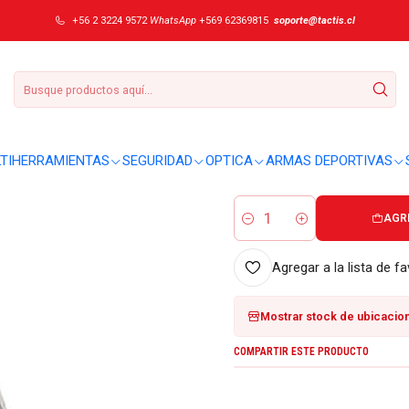
actor
+56 2 3224 9572
WhatsApp
+569 62369815
soporte@tactis.cl
|
Telescopio Konus
DETALLES
Sobre este producto:
TIHERRAMIENTAS
SEGURIDAD
OPTICA
ARMAS DEPORTIVAS
Konuspace-5 1731: 50 mm (apertu
AGR
Cantidad
Agregar a la lista de fa
Mostrar stock de ubicacio
COMPARTIR ESTE PRODUCTO