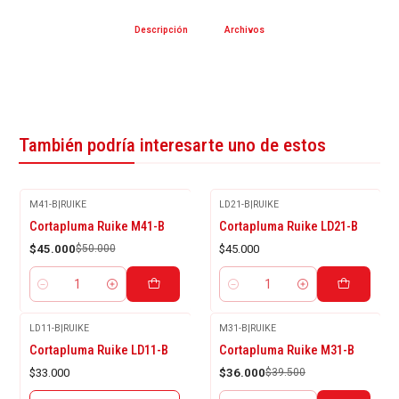
Descripción
Archivos
También podría interesarte uno de estos
M41-B
|
RUIKE
LD21-B
|
RUIKE
-10%
Cortapluma Ruike M41-B
Cortapluma Ruike LD21-B
OFF
$45.000
$50.000
$45.000
Cantidad
Cantidad
LD11-B
|
RUIKE
M31-B
|
RUIKE
Agotado
-9%
Cortapluma Ruike LD11-B
Cortapluma Ruike M31-B
OFF
$33.000
$36.000
$39.500