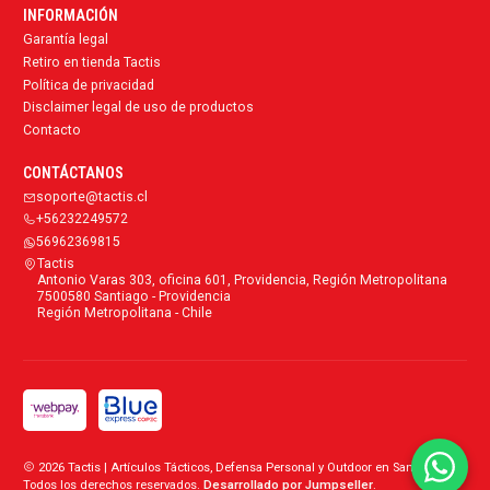
INFORMACIÓN
Garantía legal
Retiro en tienda Tactis
Política de privacidad
Disclaimer legal de uso de productos
Contacto
CONTÁCTANOS
soporte@tactis.cl
+56232249572
56962369815
Tactis
Antonio Varas 303, oficina 601, Providencia, Región Metropolitana
7500580 Santiago - Providencia
Región Metropolitana - Chile
2026 Tactis | Artículos Tácticos, Defensa Personal y Outdoor en Santiago.
Todos los derechos reservados.
Desarrollado por Jumpseller
.