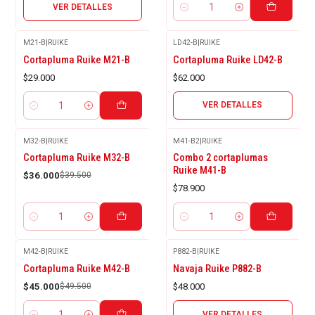
VER DETALLES
Cantidad
M21-B
|
RUIKE
LD42-B
|
RUIKE
Agotado
Cortapluma Ruike M21-B
Cortapluma Ruike LD42-B
$29.000
$62.000
VER DETALLES
Cantidad
M32-B
|
RUIKE
M41-B2
|
RUIKE
-9%
Cortapluma Ruike M32-B
Combo 2 cortaplumas
OFF
Ruike M41-B
$36.000
$39.500
$78.900
Cantidad
Cantidad
M42-B
|
RUIKE
P882-B
|
RUIKE
Agotado
-9%
Cortapluma Ruike M42-B
Navaja Ruike P882-B
OFF
$45.000
$49.500
$48.000
VER DETALLES