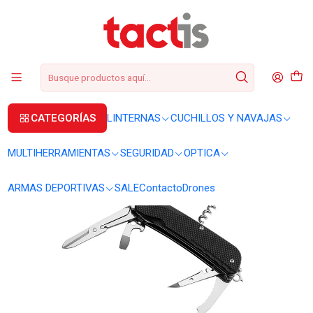
+56 2 3224 9572
WhatsApp
+569 62369815
soporte@tactis.cl
Inicio
CUCHILLOS Y NAVAJAS
CORTAPLUMAS
Cortapluma Ruike LD31-B
CATEGORÍAS
LINTERNAS
CUCHILLOS Y NAVAJAS
MULTIHERRAMIENTAS
SEGURIDAD
OPTICA
ARMAS DEPORTIVAS
SALE
Contacto
Drones