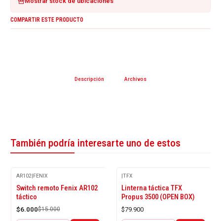
Mostrar stock de ubicaciones
COMPARTIR ESTE PRODUCTO
Descripción
Archivos
También podría interesarte uno de estos
AR102
|
FENIX
|
TFX
-60%
Switch remoto Fenix AR102
Linterna táctica TFX
OFF
táctico
Propus 3500 (OPEN BOX)
$6.000
$15.000
$79.900