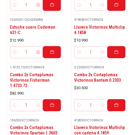
Cantidad
Cantidad
CUDE631-C
|
CUDEMAN
41858
|
VICTORINOX
Estuche cuero Cudeman
Llavero Victorinox Multiclip
631-C
4.1858
$12.990
$10.990
Cantidad
Cantidad
1.4733.72
|
VICTORINOX
0.2303
|
VICTORINOX
Combo 2x Cortaplumas
Combo 2x Cortaplumas
Victorinox Fisherman
Victorinox Bantam 0.2303
1.4733.72
$30.500
$82.990
Cantidad
Cantidad
13603
|
VICTORINOX
41859
|
VICTORINOX
-14%
Combo 2x Cortaplumas
Llavero Victorinox Multiclip
OFF
Victorinox Spartan 1.3603
con cadena 4.1859