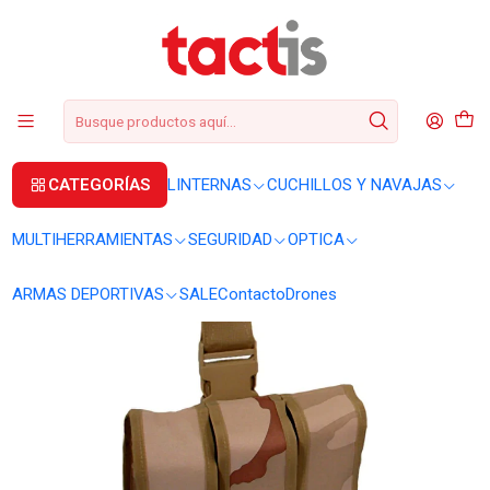
+56 2 3224 9572
WhatsApp
+569 62369815
soporte@tactis.cl
Inicio
CUCHILLOS Y NAVAJAS
ACCESORIOS
Porta cargadores UTG triple drop leg pouch
CATEGORÍAS
LINTERNAS
CUCHILLOS Y NAVAJAS
MULTIHERRAMIENTAS
SEGURIDAD
OPTICA
ARMAS DEPORTIVAS
SALE
Contacto
Drones