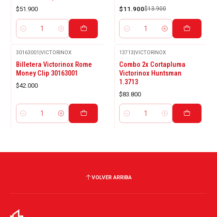
$51.900
$11.900
$13.900
Cantidad
Cantidad
30163001
|
VICTORINOX
13713
|
VICTORINOX
Billetera Victorinox Rome
Combo 2x Cortapluma
Money Clip 30163001
Victorinox Huntsman
1.3713
$42.000
$83.800
Cantidad
Cantidad
VOLVER ARRIBA