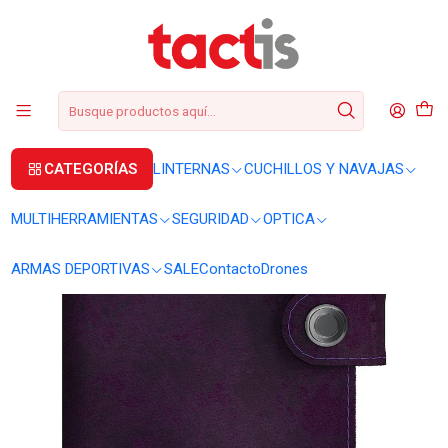
+56 2 3224 9572
WhatsApp
+569 62369815
soporte@tactis.cl
Inicio
Billetera Ledlenser Lite Wallet 150 lumens Matte Deep Wine
CATEGORÍAS
LINTERNAS
CUCHILLOS Y NAVAJAS
MULTIHERRAMIENTAS
SEGURIDAD
OPTICA
ARMAS DEPORTIVAS
SALE
Contacto
Drones