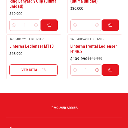
Ring Lanyard y Clip (última
(última unidad)
unidad)
$36.000
$19.900
Cantidad
Cantidad
1630481721
|
LEDLENSER
1630481540
|
LEDLENSER
Agotado
-7%
Linterna Ledlenser MT10
Linterna frontal Ledlenser
OFF
H14R.2
$68.990
$139.990
$149.990
VER DETALLES
Cantidad
VOLVER ARRIBA