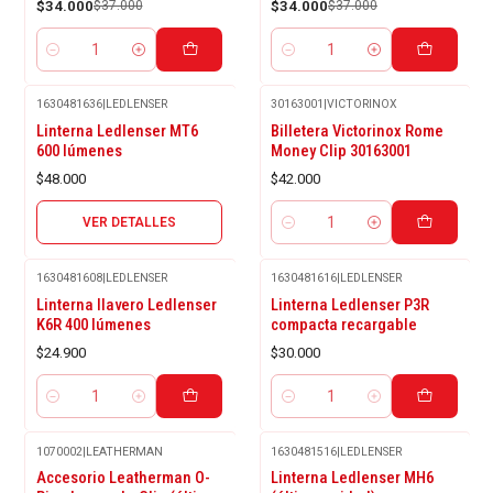
$34.000
$37.000
$34.000
$37.000
Cantidad
Cantidad
1630481636
|
LEDLENSER
30163001
|
VICTORINOX
Agotado
Linterna Ledlenser MT6
Billetera Victorinox Rome
600 lúmenes
Money Clip 30163001
$48.000
$42.000
VER DETALLES
Cantidad
1630481608
|
LEDLENSER
1630481616
|
LEDLENSER
Linterna llavero Ledlenser
Linterna Ledlenser P3R
K6R 400 lúmenes
compacta recargable
$24.900
$30.000
Cantidad
Cantidad
1070002
|
LEATHERMAN
1630481516
|
LEDLENSER
Accesorio Leatherman O-
Linterna Ledlenser MH6