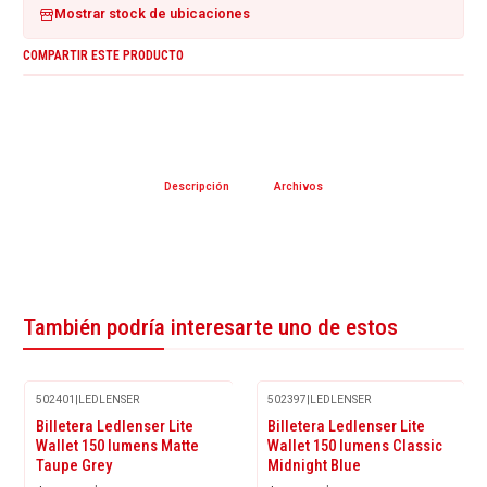
Mostrar stock de ubicaciones
COMPARTIR ESTE PRODUCTO
Descripción
Archivos
También podría interesarte uno de estos
502401
|
LEDLENSER
502397
|
LEDLENSER
-8%
-8%
Billetera Ledlenser Lite
Billetera Ledlenser Lite
OFF
OFF
Wallet 150 lumens Matte
Wallet 150 lumens Classic
Taupe Grey
Midnight Blue