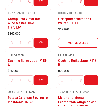
Cantidad
Cantidad
0.9701.64
|
VICTORINOX
0.3303
|
VICTORINOX
Agotado
Cortapluma Victorinox
Cortapluma Victorinox
Wine Master Olive
Waiter 0.3303
0.9701.64
$19.990
$165.000
VER DETALLES
Cantidad
F118-G
|
RUIKE
F118-B
|
RUIKE
Cuchillo Ruike Jager F118-
Cuchillo Ruike Jager F118-
G
B
$76.000
$76.000
Cantidad
Cantidad
2000016397
|
COLEMAN
1515481145
|
LEATHERMAN
Agotado
Petaca Coleman 8 oz acero
Multiherramienta
inoxidable 16397
Leatherman Wingman con