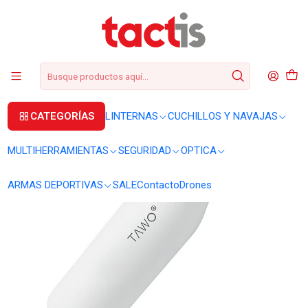
+56 2 3224 9572
WhatsApp
+569 62369815
soporte@tactis.cl
Inicio
Botella Tawo HydralQ Blanca 750ml
CATEGORÍAS
LINTERNAS
CUCHILLOS Y NAVAJAS
MULTIHERRAMIENTAS
SEGURIDAD
OPTICA
ARMAS DEPORTIVAS
SALE
Contacto
Drones