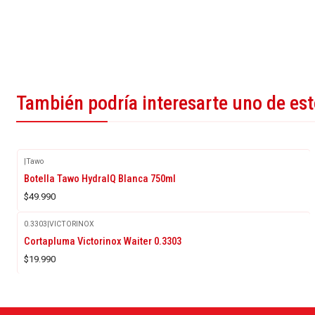
También podría interesarte uno de es
|
Tawo
Botella Tawo HydralQ Blanca 750ml
$49.990
0.3303
|
VICTORINOX
Agotado
Cortapluma Victorinox Waiter 0.3303
$19.990