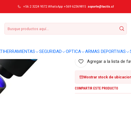
+56 2 3224 9572
WhatsApp
+569 62369815
soporte@tactis.cl
|
Botella Tawo Hy
AGR
Cantidad
TIHERRAMIENTAS
SEGURIDAD
OPTICA
ARMAS DEPORTIVAS
Agregar a la lista de fa
Mostrar stock de ubicacio
COMPARTIR ESTE PRODUCTO