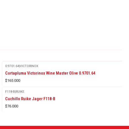
0.9701.64
|
VICTORINOX
Cortapluma Victorinox Wine Master Olive 0.9701.64
$165.000
F118-B
|
RUIKE
Cuchillo Ruike Jager F118-B
$76.000