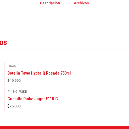
Descripción
Archivos
tos
|
Tawo
Botella Tawo HydralQ Rosada 750ml
$49.990
F118-G
|
RUIKE
Cuchillo Ruike Jager F118-G
$76.000