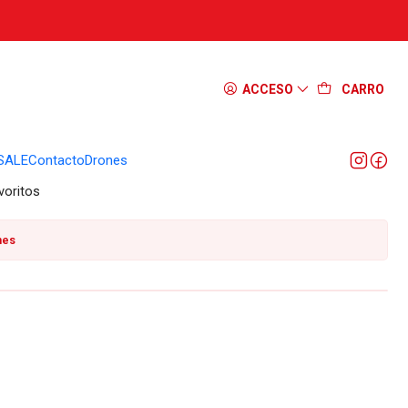
dralQ Negra 750ml
ACCESO
CARRO
EGAR AL CARRO
COMPRAR AHORA
SALE
Contacto
Drones
voritos
nes