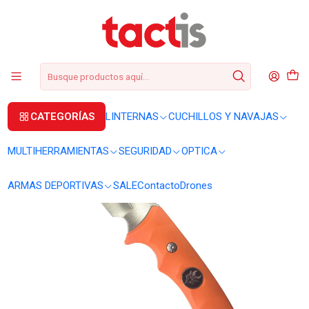
+56 2 3224 9572
WhatsApp
+569 62369815
soporte@tactis.cl
Inicio
CUCHILLOS Y NAVAJAS
CUCHILLOS
Cuchillo Schneide Jaeger G10 Naranja
CATEGORÍAS
LINTERNAS
CUCHILLOS Y NAVAJAS
MULTIHERRAMIENTAS
SEGURIDAD
OPTICA
ARMAS DEPORTIVAS
SALE
Contacto
Drones