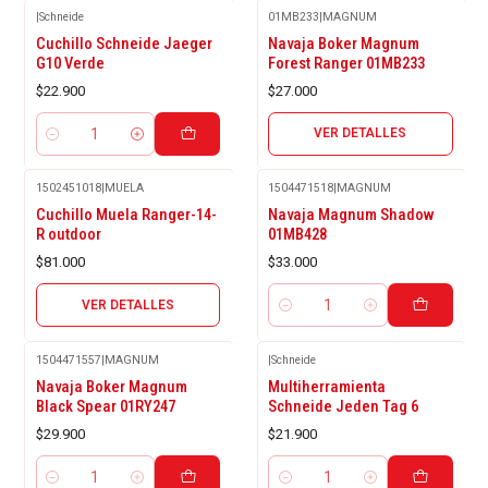
|
Schneide
01MB233
|
MAGNUM
Agotado
Cuchillo Schneide Jaeger
Navaja Boker Magnum
G10 Verde
Forest Ranger 01MB233
$22.900
$27.000
VER DETALLES
Cantidad
1502451018
|
MUELA
1504471518
|
MAGNUM
Agotado
Cuchillo Muela Ranger-14-
Navaja Magnum Shadow
R outdoor
01MB428
$81.000
$33.000
VER DETALLES
Cantidad
1504471557
|
MAGNUM
|
Schneide
Navaja Boker Magnum
Multiherramienta
Black Spear 01RY247
Schneide Jeden Tag 6
$29.900
$21.900
Cantidad
Cantidad