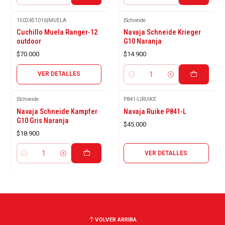
1502451016
|
MUELA
|
Schneide
Agotado
Cuchillo Muela Ranger-12
Navaja Schneide Krieger
outdoor
G10 Naranja
$70.000
$14.900
VER DETALLES
Cantidad
|
Schneide
P841-L
|
RUIKE
Agotado
Navaja Schneide Kampfer
Navaja Ruike P841-L
G10 Gris Naranja
$45.000
$18.900
VER DETALLES
Cantidad
VOLVER ARRIBA