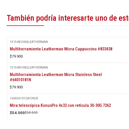
También podría interesarte uno de es
1515481040
|
LEATHERMAN
Multiherramienta Leatherman Micra Cappuccino #833438
$79.900
1515481045
|
LEATHERMAN
Multiherramienta Leatherman Micra Stainless Steel
#64010181N
$79.900
1606361012
|
KONUS
-8%
Mira telescópica KonusPro 4x32 con retícula 30-30G 7262
OFF
$54.000
$58.500