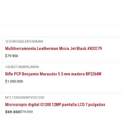
1515481042
|
LEATHERMAN
Multiherramienta Leatherman Micra Jet Black #833179
$79.900
1424531186
|
BENJAMIN
Agotado
Rifle PCP Benjamin Marauder 5.5 mm madera BP2264W
$1.050.000
MTI.1100200600767
|
G1200
-8%
Microscopio digital G1200 12MP pantalla LCD 7 pulgadas
OFF
$69.000
$75.000