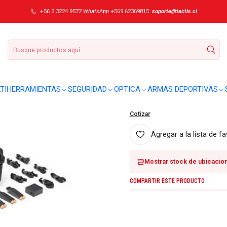
ional inspección
+56 2 3224 9572
WhatsApp
+569 62369815
soporte@tactis.cl
|
Drone DJI Matric
DETALLES
Sobre este producto:
TIHERRAMIENTAS
SEGURIDAD
OPTICA
ARMAS DEPORTIVAS
No se entregaron detalles adici
Cotizar
Agregar a la lista de fa
Mostrar stock de ubicacio
COMPARTIR ESTE PRODUCTO