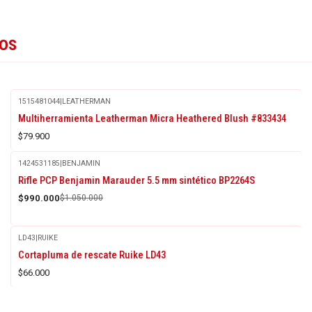
tos
1515481044
|
LEATHERMAN
Multiherramienta Leatherman Micra Heathered Blush #833434
$79.900
1424531185
|
BENJAMIN
-6%
Rifle PCP Benjamin Marauder 5.5 mm sintético BP2264S
OFF
$990.000
$1.050.000
LD43
|
RUIKE
Agotado
Cortapluma de rescate Ruike LD43
$66.000