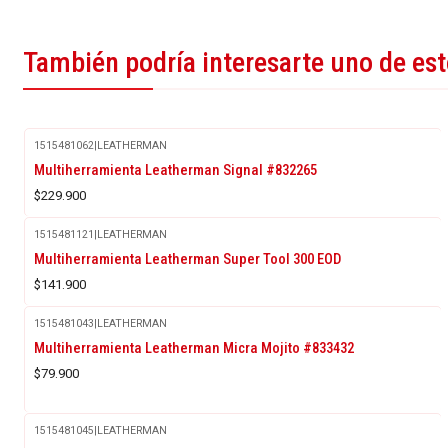
También podría interesarte uno de es
1515481062
|
LEATHERMAN
Multiherramienta Leatherman Signal #832265
$229.900
1515481121
|
LEATHERMAN
Multiherramienta Leatherman Super Tool 300 EOD
$141.900
1515481043
|
LEATHERMAN
Multiherramienta Leatherman Micra Mojito #833432
$79.900
1515481045
|
LEATHERMAN