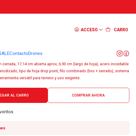
a Leatherman Signal Mesa Verde
ACCESO
CARRO
SALE
Contacto
Drones
 cerrada, 17,14 cm abierta aprox, 6,93 cm (largo de hoja), acero inoxidable
dizado, tipo de hoja drop point, filo combinado (liso + serrado), sistema
rramienta versátil para terreno y uso exigente.
EGAR AL CARRO
COMPRAR AHORA
voritos
nes