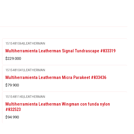
1515481064
|
LEATHERMAN
Multiherramienta Leatherman Signal Tundrascape #833319
$229.000
1515481041
|
LEATHERMAN
Multiherramienta Leatherman Micra Parakeet #833436
$79.900
1515481145
|
LEATHERMAN
Agotado
Multiherramienta Leatherman Wingman con funda nylon
#832523
$94.990