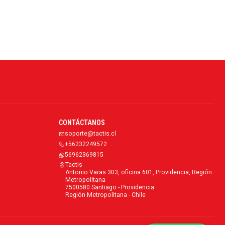
CONTÁCTANOS
soporte@tactis.cl
+56232249572
56962369815
Tactis
Antonio Varas 303, oficina 601, Providencia, Región
Metropolitana
7500580 Santiago - Providencia
Región Metropolitana - Chile