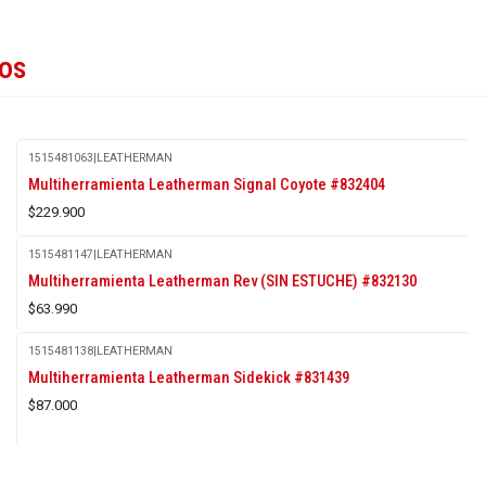
tos
1515481063
|
LEATHERMAN
Multiherramienta Leatherman Signal Coyote #832404
$229.900
1515481147
|
LEATHERMAN
Multiherramienta Leatherman Rev (SIN ESTUCHE) #832130
$63.990
1515481138
|
LEATHERMAN
Multiherramienta Leatherman Sidekick #831439
$87.000