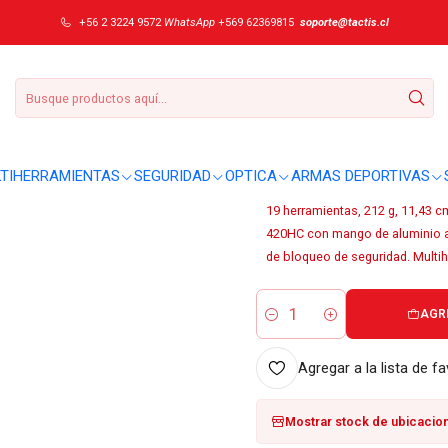
atherman Signal Mesa Verde #833321
+56 2 3224 9572
WhatsApp
+569 62369815
soporte@tactis.cl
|
Multiherramient
#833321
DETALLES
TIHERRAMIENTAS
SEGURIDAD
OPTICA
ARMAS DEPORTIVAS
Sobre este producto:
19 herramientas, 212 g, 11,43 cm
420HC con mango de aluminio ano
de bloqueo de seguridad. Multihe
AGR
Cantidad
Agregar a la lista de fa
Mostrar stock de ubicacio