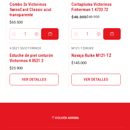
-2%
Combo 2x Victorinox
Cortapluma Victorinox
OFF
SwissCard Classic azul
Fisherman 1.4733.72
transparente
$46.000
$46.900
$65.500
Cantidad
Cantidad
4.0521.3
|
VICTORINOX
M121-TZ
|
RUIKE
Agotado
Agotado
Estuche de piel cinturón
Navaja Ruike M121-TZ
Victorinox 4.0521.3
$145.000
$25.900
VER DETALLES
VER DETALLES
VOLVER ARRIBA