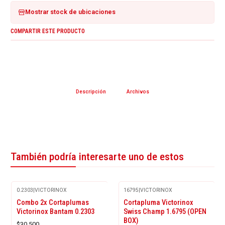
Mostrar stock de ubicaciones
COMPARTIR ESTE PRODUCTO
Descripción
Archivos
También podría interesarte uno de estos
0.2303
|
VICTORINOX
16795
|
VICTORINOX
-9%
Combo 2x Cortaplumas
Cortapluma Victorinox
OFF
Victorinox Bantam 0.2303
Swiss Champ 1.6795 (OPEN
BOX)
$30.500