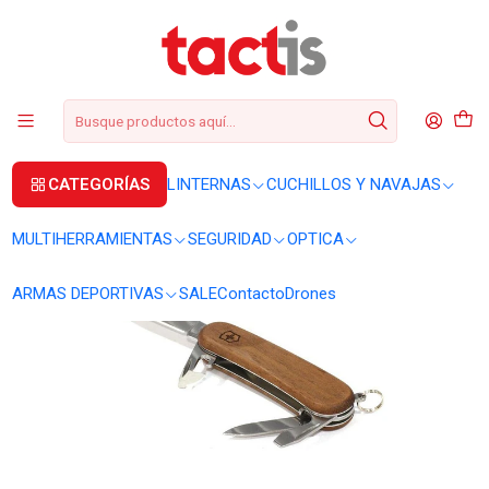
+56 2 3224 9572
WhatsApp
+569 62369815
soporte@tactis.cl
Inicio
CUCHILLOS Y NAVAJAS
CORTAPLUMAS
Cortapluma Victorinox Evolution Wood 10 2.3801.63
CATEGORÍAS
LINTERNAS
CUCHILLOS Y NAVAJAS
MULTIHERRAMIENTAS
SEGURIDAD
OPTICA
ARMAS DEPORTIVAS
SALE
Contacto
Drones