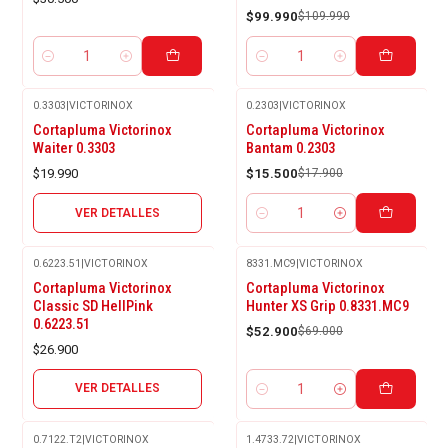
$99.990
$109.990
Cantidad
Cantidad
0.3303
|
VICTORINOX
0.2303
|
VICTORINOX
Agotado
-13%
Cortapluma Victorinox
Cortapluma Victorinox
OFF
Waiter 0.3303
Bantam 0.2303
$19.990
$15.500
$17.900
VER DETALLES
Cantidad
0.6223.51
|
VICTORINOX
8331.MC9
|
VICTORINOX
Agotado
-23%
Cortapluma Victorinox
Cortapluma Victorinox
OFF
Classic SD HellPink
Hunter XS Grip 0.8331.MC9
0.6223.51
$52.900
$69.000
$26.900
VER DETALLES
Cantidad
0.7122.T2
|
VICTORINOX
1.4733.72
|
VICTORINOX