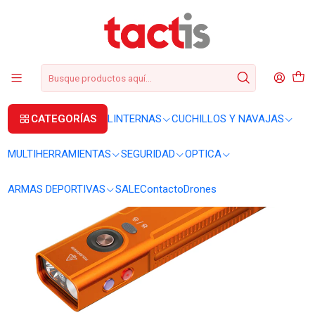
+56 2 3224 9572
WhatsApp
+569 62369815
soporte@tactis.cl
Inicio
LINTERNAS
LINTERNAS DE MANO
Linterna Fenix E06R PRO naranja recargable – 700 lúmenes
CATEGORÍAS
LINTERNAS
CUCHILLOS Y NAVAJAS
MULTIHERRAMIENTAS
SEGURIDAD
OPTICA
ARMAS DEPORTIVAS
SALE
Contacto
Drones