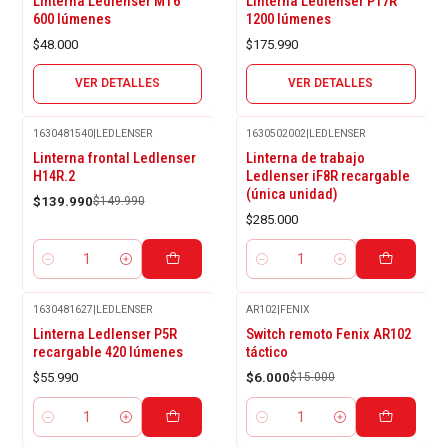
Linterna Ledlenser MT6
Linterna Ledlenser P17R
600 lúmenes
1200 lúmenes
$48.000
$175.990
VER DETALLES
VER DETALLES
1630481540
|
LEDLENSER
1630502002
|
LEDLENSER
-7%
Linterna frontal Ledlenser
Linterna de trabajo
OFF
H14R.2
Ledlenser iF8R recargable
(única unidad)
$139.990
$149.990
$285.000
Cantidad
Cantidad
1630481627
|
LEDLENSER
AR102
|
FENIX
-60%
Linterna Ledlenser P5R
Switch remoto Fenix AR102
OFF
recargable 420 lúmenes
táctico
$55.990
$6.000
$15.000
Cantidad
Cantidad