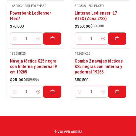
1630502125
|
LEDLENSER
500838
|
LEDLENSER
-12%
Powerbank Ledlenser
Linterna Ledlenser iL7
OFF
Flex7
ATEX (Zona 2/22)
$70.000
$35.000
$39.900
Cantidad
Cantidad
19265
|
K25
19265
|
K25
-14%
Navaja táctica K25 negra
Combo 2 navajas tácticas
OFF
con linterna y pedernal 9
K25 negras con linterna y
cm 19265
pedernal 19265
$25.000
$29.000
$50.500
Cantidad
Cantidad
VOLVER ARRIBA