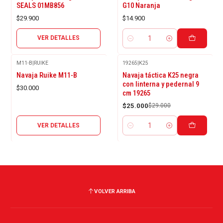
SEALS 01MB856
G10 Naranja
$29.900
$14.900
VER DETALLES
Cantidad
M11-B
|
RUIKE
19265
|
K25
Agotado
-14%
Navaja Ruike M11-B
Navaja táctica K25 negra
OFF
con linterna y pedernal 9
$30.000
cm 19265
$25.000
$29.000
VER DETALLES
Cantidad
VOLVER ARRIBA