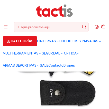
+56 2 3224 9572
WhatsApp
+569 62369815
soporte@tactis.cl
Inicio
CUCHILLOS Y NAVAJAS
NAVAJAS
Navaja táctica Albainox SWAT 19823
CATEGORÍAS
LINTERNAS
CUCHILLOS Y NAVAJAS
MULTIHERRAMIENTAS
SEGURIDAD
OPTICA
ARMAS DEPORTIVAS
SALE
Contacto
Drones