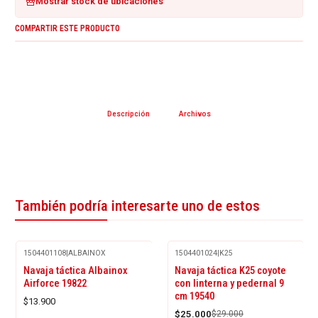
Mostrar stock de ubicaciones
COMPARTIR ESTE PRODUCTO
Descripción
Archivos
También podría interesarte uno de estos
1504401108
|
ALBAINOX
1504401024
|
K25
-14%
Navaja táctica Albainox
Navaja táctica K25 coyote
OFF
Airforce 19822
con linterna y pedernal 9
cm 19540
$13.900
$25.000
$29.000