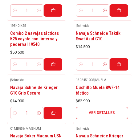
Cantidad
Cantidad
19540
|
K25
|
Schneide
Combo 2 navajas tácticas
Navaja Schneide Taktik
K25 coyote con linterna y
Swat Azul G10
pedernal 19540
$14.500
$50.500
Cantidad
Cantidad
|
Schneide
1502451005
|
MUELA
Agotado
Navaja Schneide Krieger
Cuchillo Muela BWF-14
G10 Gris Oscuro
táctico
$14.900
$82.990
VER DETALLES
Cantidad
01MB856
|
MAGNUM
|
Schneide
Agotado
Navaja Boker Magnum USN
Navaja Schneide Krieger