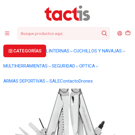
+56 2 3224 9572
WhatsApp
+569 62369815
soporte@tactis.cl
Inicio
MULTIHERRAMIENTAS
MULTIHERRAMIENTAS
Multiherramienta Leatherman Wave Plus #832524
CATEGORÍAS
LINTERNAS
CUCHILLOS Y NAVAJAS
MULTIHERRAMIENTAS
SEGURIDAD
OPTICA
ARMAS DEPORTIVAS
SALE
Contacto
Drones