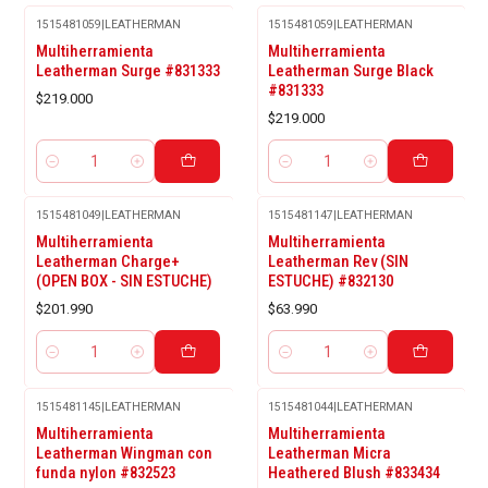
1515481059
|
LEATHERMAN
1515481059
|
LEATHERMAN
Multiherramienta
Multiherramienta
Leatherman Surge #831333
Leatherman Surge Black
#831333
$219.000
$219.000
Cantidad
Cantidad
1515481049
|
LEATHERMAN
1515481147
|
LEATHERMAN
Multiherramienta
Multiherramienta
Leatherman Charge+
Leatherman Rev (SIN
(OPEN BOX - SIN ESTUCHE)
ESTUCHE) #832130
$201.990
$63.990
Cantidad
Cantidad
1515481145
|
LEATHERMAN
1515481044
|
LEATHERMAN
Agotado
Multiherramienta
Multiherramienta
Leatherman Wingman con
Leatherman Micra
funda nylon #832523
Heathered Blush #833434