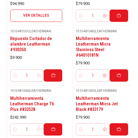
$94.990
$79.900
VER DETALLES
Cantidad
1515481501
|
LEATHERMAN
1515481045
|
LEATHERMAN
Repuesto Cortador de
Multiherramienta
alambre Leatherman
Leatherman Micra
#930350
Stainless Steel
#64010181N
$9.900
$79.900
Cantidad
Cantidad
1515481046
|
LEATHERMAN
1515481042
|
LEATHERMAN
Multiherramienta
Multiherramienta
Leatherman Charge Tti
Leatherman Micra Jet
Plus #832528
Black #833179
$242.990
$79.900
Cantidad
Cantidad